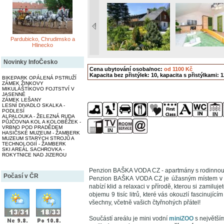
Pardubicko, Chrudimsko a
Hlinecko
Novinky InfoČesko
Cena ubytování osoba/noc:
od 1100 Kč
Kapacita bez přistýlek: 10, kapacita s přistýlkami: 1
BIKEPARK OPÁLENÁ PSTRUŽÍ
ZÁMEK ŽINKOVY
MIKULÁŠTÍKOVO FOJTSTVÍ V
JASENNÉ
ZÁMEK LEŠANY
LESNÍ DIVADLO SKALKA -
PODLESÍ
ALPALOUKA - ŽELEZNÁ RUDA
PŮJČOVNA KOL A KOLOBĚŽEK -
VRBNO POD PRADĚDEM
HASIČSKÉ MUZEUM - ŽAMBERK
MUZEUM STARÝCH STROJŮ A
TECHNOLOGIÍ - ŽAMBERK
SKI AREÁL SACHROVKA -
ROKYTNICE NAD JIZEROU
Penzion BAŠKA VODA CZ - apartmány s rodinno
Počasí v ČR
Penzion BAŠKA VODA CZ je úžasným místem v srdc
nabízí klid a relaxaci v přírodě, kterou si zamilu
objemu 9 tisíc litrů, které vás okouzlí fascinují
všechny, včetně vašich čtyřnohých přátel!
Součástí areálu je mini vodní
miniZOO
s největší