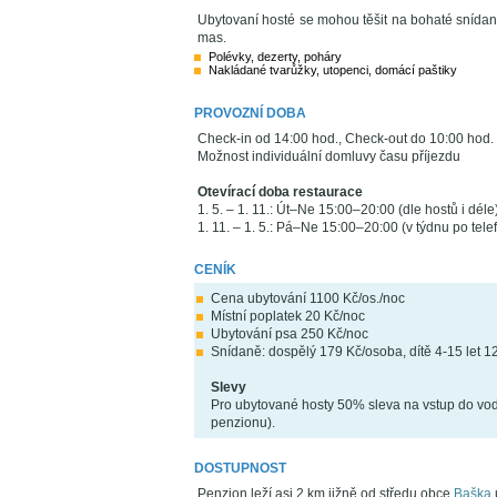
Ubytovaní hosté se mohou těšit na bohaté snídan
mas.
Polévky, dezerty, poháry
Nakládané tvarůžky, utopenci, domácí paštiky
PROVOZNÍ DOBA
Check-in od 14:00 hod., Check-out do 10:00 hod.
Možnost individuální domluvy času příjezdu
Otevírací doba restaurace
1. 5. – 1. 11.: Út–Ne 15:00–20:00 (dle hostů i déle
1. 11. – 1. 5.: Pá–Ne 15:00–20:00 (v týdnu po tel
CENÍK
Cena ubytování 1100 Kč/os./noc
Místní poplatek 20 Kč/noc
Ubytování psa 250 Kč/noc
Snídaně: dospělý 179 Kč/osoba, dítě 4-15 let 12
Slevy
Pro ubytované hosty 50% sleva na vstup do vo
penzionu).
DOSTUPNOST
Penzion leží asi 2 km jižně od středu obce
Baška