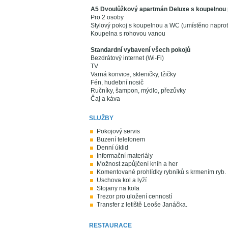
A5 Dvoulůžkový apartmán Deluxe s koupelnou
Pro 2 osoby
Stylový pokoj s koupelnou a WC (umístěno naprot
Koupelna s rohovou vanou
Standardní vybavení všech pokojů
Bezdrátový internet (Wi-Fi)
TV
Varná konvice, skleničky, lžičky
Fén, hudební nosič
Ručníky, šampon, mýdlo, přezůvky
Čaj a káva
SLUŽBY
Pokojový servis
Buzení telefonem
Denní úklid
Informační materiály
Možnost zapůjčení knih a her
Komentované prohlídky rybníků s krmením ryb.
Uschova kol a lyží
Stojany na kola
Trezor pro uložení cenností
Transfer z letiště Leoše Janáčka.
RESTAURACE