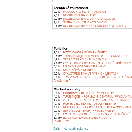
Technické zajímavosti
5,2 km
PIVOVAR RADEGAST NOŠOVICE
7,5 km
ROZHLEDNA NA PRAŠIVÉ
8,3 km
ROZHLEDNA PANORAMA U CHLEBOVIC
9,4 km
ŠMIŘÁKŮV MLÝN V KOZLOVICÍCH
9,6 km
ROZHLEDNA NA KOPCI OKROUHLÁ VE STAŘÍČI
Turistika
2,7 km
METYLOVICKÁ HŮRKA - ČUPEK
3,5 km
TURISTICKÁ TRASA METYLOVICE - ONDŘEJNÍK
4,8 km
TRASA Z FRÝDLANTU NA SKALKU
4,8 km
CYKLOTRASA FRÝDLANT N.O. - ONDŘEJNÍK 24 km
5,1 km
NS OKOLÍ MORÁVKY VE SKALICI
5,1 km
NS PRAŠIVÁ Z NOŠOVIC
5,5 km
CYKLOTURISTIKA VE VYŠNÍCH LHOTÁCH
5,9 km
TRASA MALENOVICE - POD LUKŠINCEM - LUKŠINEC
[
]
Další... (23)
Obchod a služby
3,5 km
ODBORNÝ LÉČEBNÝ ÚSTAV METYLOVICE
4,1 km
TURISTICKÉ INFORMAČNÍ CENTRUM FRÝDLANT N
4,4 km
ŽELEZNIČNÍ STANICE FRÝDLANT NAD OSTRAVICÍ
4,7 km
HORSKÁ SLUŽBA ČR - OBLAST BESKYDY
4,8 km
RODINNÉ A RELAXAČNÍ CENTRUM NARCIS V PALK
5,1 km
SERVIS JUMP SPORT FRÝDEK-MÍSTEK
5,3 km
CYKLO SERVIS OLDŘICH VELIČKA VE STARÉM MĚ
5,7 km
BC-CYKLO ROMAN ŠVARC V DOBRÉ
[
]
Další... (20)
Další možnosti regionu ...