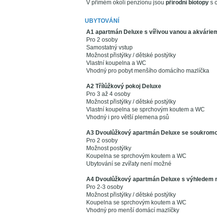
V přímém okolí penzionu jsou
přírodní biotopy
s 
UBYTOVÁNÍ
A1 apartmán Deluxe s vířivou vanou a akvárie
Pro 2 osoby
Samostatný vstup
Možnost přistýlky / dětské postýlky
Vlastní koupelna a WC
Vhodný pro pobyt menšího domácího mazlíčka
A2 Třílůžkový pokoj Deluxe
Pro 3 až 4 osoby
Možnost přistýlky / dětské postýlky
Vlastní koupelna se sprchovým koutem a WC
Vhodný i pro větší plemena psů
A3 Dvoulůžkový apartmán Deluxe se soukromo
Pro 2 osoby
Možnost postýlky
Koupelna se sprchovým koutem a WC
Ubytování se zvířaty není možné
A4 Dvoulůžkový apartmán Deluxe s výhledem n
Pro 2-3 osoby
Možnost přistýlky / dětské postýlky
Koupelna se sprchovým koutem a WC
Vhodný pro menší domácí mazlíčky