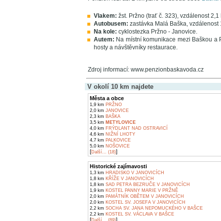
Vlakem:
žst. Pržno (trať č. 323), vzdálenost 2,1
Autobusem:
zastávka Malá Baška, vzdálenost 
Na kole:
cyklostezka Pržno - Janovice.
Autem:
Na místní komunikace mezi Baškou a P
hosty a návštěvníky restaurace.
Zdroj informací: www.penzionbaskavoda.cz
V okolí 10 km najdete
Města a obce
1,9 km
PRŽNO
2,0 km
JANOVICE
2,3 km
BAŠKA
3,5 km
METYLOVICE
4,0 km
FRÝDLANT NAD OSTRAVICÍ
4,6 km
NIŽNÍ LHOTY
4,7 km
PALKOVICE
5,0 km
NOŠOVICE
[
]
Další... (18)
Historické zajímavosti
1,3 km
HRADISKO V JANOVICÍCH
1,8 km
KŘÍŽE V JANOVICÍCH
1,8 km
SAD PETRA BEZRUČE V JANOVICÍCH
1,9 km
KOSTEL PANNY MARIE V PRŽNĚ
2,0 km
PAMÁTNÍK OBĚTEM V JANOVICÍCH
2,0 km
KOSTEL SV. JOSEFA V JANOVICÍCH
2,2 km
SOCHA SV. JANA NEPOMUCKÉHO V BAŠCE
2,2 km
KOSTEL SV. VÁCLAVA V BAŠCE
[
]
Další... (89)