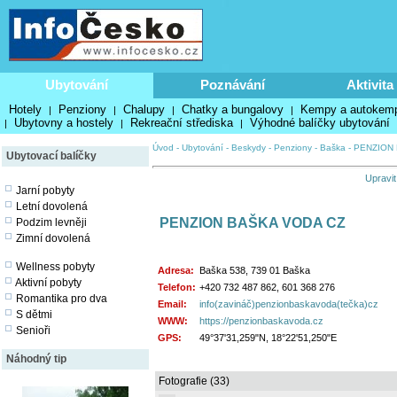
Ubytování
Poznávání
Aktivita
Hotely
Penziony
Chalupy
Chatky a bungalovy
Kempy a autokem
|
|
|
|
Ubytovny a hostely
Rekreační střediska
Výhodné balíčky ubytování
|
|
|
Úvod
-
Ubytování
-
Beskydy
-
Penziony
-
Baška
-
PENZION
Ubytovací balíčky
Upravit
Jarní pobyty
Letní dovolená
PENZION BAŠKA VODA CZ
Podzim levněji
Zimní dovolená
Wellness pobyty
Adresa:
Baška 538, 739 01 Baška
Aktivní pobyty
Telefon:
+420 732 487 862, 601 368 276
Romantika pro dva
Email:
info(zavináč)penzionbaskavoda(tečka)cz
S dětmi
WWW:
https://penzionbaskavoda.cz
Senioři
GPS:
49°37'31,259"N, 18°22'51,250"E
Náhodný tip
Fotografie (33)